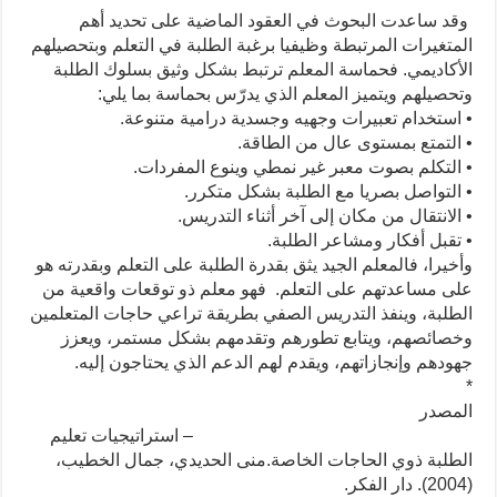
وقد ساعدت البحوث في العقود الماضية على تحديد أهم
المتغيرات المرتبطة وظيفيا برغبة الطلبة في التعلم وبتحصيلهم
الأكاديمي. فحماسة المعلم ترتبط بشكل وثيق بسلوك الطلبة
وتحصيلهم ويتميز المعلم الذي يدرّس بحماسة بما يلي:
• استخدام تعبيرات وجهيه وجسدية درامية متنوعة.
• التمتع بمستوى عال من الطاقة.
• التكلم بصوت معبر غير نمطي وينوع المفردات.
• التواصل بصريا مع الطلبة بشكل متكرر.
• الانتقال من مكان إلى آخر أثناء التدريس.
• تقبل أفكار ومشاعر الطلبة.
وأخيرا، فالمعلم الجيد يثق بقدرة الطلبة على التعلم وبقدرته هو
على مساعدتهم على التعلم. فهو معلم ذو توقعات واقعية من
الطلبة، وينفذ التدريس الصفي بطريقة تراعي حاجات المتعلمين
وخصائصهم، ويتابع تطورهم وتقدمهم بشكل مستمر، ويعزز
جهودهم وإنجازاتهم، ويقدم لهم الدعم الذي يحتاجون إليه.
*
المصدر
– استراتيجيات تعليم
الطلبة ذوي الحاجات الخاصة.منى الحديدي، جمال الخطيب،
(2004). دار الفكر.