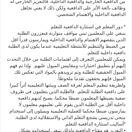
من الدافعية الخارجية والدافعية الداخلية، فالتعزيز الخارجي له
وظائف بالغة الأثر على الدافعية ولكن ذلك لا يعني تجاهل
الدافعية الداخلية والاهتمام الشخصي.
* دور المعلم في استثارة الدافعية للتعلم
ينبغي على المعلمين تبني مواقف متوازنة فيعززون الطلبة
الذين ينقصهم الاهتمام والدافعية الداخلية ويمارسون قدراً اقل
من الضبط والتنظيم للأنشطة التعليمية عندما يكون لدى الطلبة
دافعية داخلية للتعلم.
ويمكن للمعلمين التعرف إلى اهتمامات الطلبة من خلال التحدث
إليهم أو بتطبيق اختبارات ومقاييس الميول عليهم. وإذا تم فهم
الميول الحقيقية للطلبة وتم تزويدهم بالمواد التي تعكس تلك
الميول فإنهم يحققون تقدما ملحوظاً.
ولطريقة تنظيم المعلم لغرفة الصف وبيئتها التعليمية أثراً كبيرا
على دافعية الطلبة للتعلم. فالطلبة الذين يتعلمون في ظروف
صفية يضبطها المعلمون ضبطا محكما، يصبح لديهم دافعية
داخلية أقل من الطلبة الذين يقوم على تعليمهم معلمون لا
يمارسون ضبطا محكما للعملية التعليمية ويميلون إلى استخدام
منحى تدريسي يشجع التعلم الذاتي والاستقلالية لدى الطلبة.
*أساليب استثارة الدافعية للتعلم
• التعزيز هو مفتاح الدافعية ولذلك ينبغي استخدامه بشكل