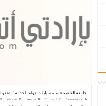
جامعة القاهرة تتسلم سيارات جولف لخدمة “متحدو ال
Asma'a Alnaiem
9 يونيو,2016
غير مصنف
اضف تعليق