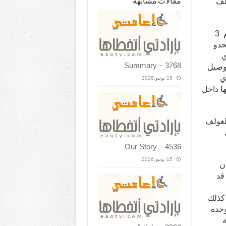
لف
مقالات مشابهة
تسلمت جامعة القاهرة في يوم الاثنين الموافق 6-6-2016م 3
حدو
ي
Summary – 3768
توصيل
ي
15 يونيو,2026
ها داخل
لغولف
Our Story – 4536
15 يونيو,2026
ن
قد
هم ، و 3 شخصيات كذلك
وحدة
ة