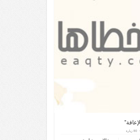
إعاقة”
80 زيارة