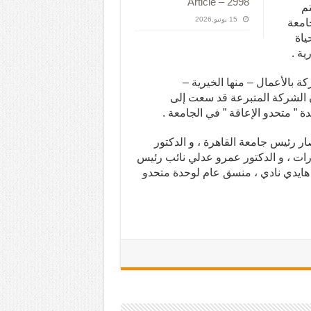
Article – 2998
تم
15 يونيو,2026
امعة
ياة
ة .
ة بالأعمال – منها الخيرية –
إن الشركة المتبرعة قد سعت إلى
ة ” متحدو الإعاقة ” في الجامعة .
ار رئيس جامعة القاهرة ، و الدكتور
رات ، و الدكتور عمرو عدلي نائب رئيس
 هايدي نادي ، منسق عام لوحدة متحدو