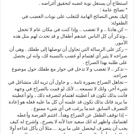
استطاع أن يستغل نوبة غضبه لتحقيق أغراضه .
* نصائح عامة :
إليك بعض النصائح الهامة للتغلب على نوبات الغضب في
الطفولة:
– كن هادئا .. و لا تغضب .. وإذا كنت في مكان عام لا تخجل
..وتذكر أن كل الناس عندهم أطفال و قد تحدث لهم مثل هذه
الأمور.
– ركز على الرسالة التي تحاول أن توصلها إلى طفلك . وهى أن
صراخه لا يثير أي اهتمام أو غضب بالنسبة لك، وانه لن يحصل
على طلبه بهذا الصراخ .
– تذكر .. لا تغضب و لا تدخل في حوار مع طفلك حول موضوع
صراخه.
– تجاهل الصراخ بصورة تامة .. و حاول أن تريه انك متشاغل في
شيء آخر، وانك لا تسمعه… لأنك لو قمت بالصراخ في وجهه
فأنت بذلك تكون قد أعطيته اهتمام لتصرفه ذلك ، ولو أعطيته
ما يريد فانك بذلك تكون قد علمته أن كل ما عليه فعله هو إعادة
التصرف السابق عندما يرغب في أي شيء ممنوع .
– إذا توقف الطفل عن الصراخ وهدأ.. اغتنم الفرصة وأعطه
اهتمامك واظهر له انك سعيد جدا لأنه لا يصرخ.. واشرح له كيف
يجب أن يتصرف ليحصل على ما يريد …مثلا أن يأكل غذاءه أولا