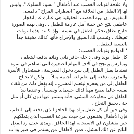
ولا علاقة لنوبات الغضب عند الأطفال ” بسوء السلوك “، وليس
لها إلا القليل من العلاقة مع ” اضطراب المزاج ” بالمعنى
المفهوم . إن نوبة الغضب الحقيقية هي عبارة عن انفجار
عاطفي ينتج عن خيبة أمل عارمة للطفل …وهى بهذه الصورة
خارج نطاق تحكم الطفل في نفسه . وإذا كانت هذه النوبات
تغيظك ، وتسبب لك الضيق والإحراج فأنها كذلك مخيفة جداً
بالنسبة للطفل .
* الدوافع ونوبات الغضب :
كل طفل يولد وفى داخله حافز ذاتي ودائم يدفعه ليتعلم ،
ويمارس وينجح في آلاف المهام الصغيرة التي تساهم في نموه .
فعندما يصل الطفل إلى سن دخول المدرسة ، فستحاول الأسرة
والمدرسة دفعه إلى تعلم لغة أجنبية مثلاً … ولكن لا يحتاج
الطفل إلى من يحفزه ليتعلم المشي… إنه يفعل ذلك من تلقاء
نفسه حالما يصبح مهيأ لذلك جسمانياً ونفسياً . وعندما يبدأ
الطفل في محاولات المشي، فأنه يستمر فيها دون كلل أو ملل
حتى يحقق النجاح .
وفى حين أن كل طفل يولد بهذا الحافز الذي يدفعه إلى التعلم ،
فإن الأطفال يختلفون من حيث سرعة الغضب الذي يتملكهم
حين يفشلون في الاستجابة لهذا الحافز ، ومدى عنف رد الفعل
الناتج عن ذلك الفشل . فمن الأطفال من يستمر في صبر ودأب