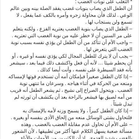
* التغلب على نوبات الغضب :
أن الطفل الذي يصاب بنوبات غضب يفقد الصلة بينه وبين عالم
الوعي . لذلك فأن محاولة زجره وأمره بالكف عما يفعل ، لا
تسمع ولن يستجاب لها .
– الطفل الذي يصاب بنوبة الغضب يعتريه الفزع ، ولكنه يتعلم
على مر السنين أن لا خطر عليه من نوبة الغضب التي تعتريه .
– واجب الأم أن تتأكد من أن الطفل لن يؤذي نفسه بسبب نوبة
الغضب التي يتعرض لها .
– يجب أن لا يترك للطفل المجال لكي يؤذي نفسه أو غيره ، أو
أن يحطم شيئا … لأنه أن فعل واكتشف ذلك فيما بعد ، سيشعر
بأنه فقد السيطرة على نفسه ، وأنت أيضا كذلك .
– إذا كان الطفل صغيراً فبإمكان أمه أن تستخدم قوتها لإمساكه
ومنعه من الحركة في أثناء هياجه . وسرعان ما تنتهي نوبة
الغضب . ويتحول الصراخ إلى نشيج ، ثم يشعر الطفل أنه قريب
من أمه لصيق بها فيشعر بالراحة بعد أن يكتشف أن ثورته لم
تبدل شيئاً .
– إذا كان الطفل كبيراً ، ولا يسمح وزنه لأمه بالإمساك به
فلتحاول بشتى الوسائل منعه من إلحاق الأذى بنفسه أو بغيره .
– على الأم أن تحاول عدم مقابلة الغضب بالغضب . وهذه
مسألة صعبة يسهل الكلام عنها أكثر من تطبيقها ، لأن الشعور
بالغضب شديد العدوى . إذ أن الكثيرين من الأمهات والأباء