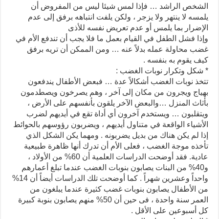
الشخص الراشد … فإذا لمس شيئا ليس من المفروض أن
يلمسه لا ينتهر ولا يزجر ، ولكن يلفت انتباهه برفق إلى عدم
الإضرار بما يلمس أو عدم تعريض نفسه للأذى
وإذا فشل الطفل في القيام بعمل ما فلا يجب أن تندفع الأم في
غضب محاولة عمله بدلاً عنه … ومن الممكن أن تريه برفق
كيف يقوم به بنفسه .
* شكل وتكرار نوبات الغضب :
تتخذ نوبات الغضب أشكالاً عدة … فبعض الأطفال يندفعون
بهياج ويجرون من مكان إلى آخر ، وهم يصرخون ويصطدمون
بأثاث المنزل …والبعض الآخر يلقون بأنفسهم على الأرض ،
ويتقلبون … ويستخدم آخرون أي أداة تقع في أيديهم لضرب
الأشياء الواقعة في متناول أيديهم ، ويضربون رؤوسهم بالحوائط
إذا لم يكن هناك من بديل يضربونه . ومهما يكن الشكل الذي
تأخذه موجة الغضب ، فعلى الأم أن تدرك أنها ظاهرة طبيعية
عادية. فقد أوضحت الدراسات العلمية أن 60% من الأولاد ،
و40% من البنات يصابون بنوبات الغضب عندما تبلغ أعمارهم
واحداً وعشرين شهراً . كما أوضحت تلك الدراسات أيضاً أن 14%
من الأطفال يصابون بنوبات غضب كثيرة عندما يبلغون من
العمر سنة واحدة ، فى حين أن 50% منهم يصابون بنوبة كبيرة
كل أسبوعين على الأقل .