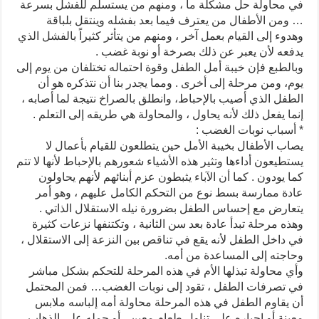
في محاولة حل مشكلة ما ، ومنهم من يستسلم للفشل بسرعة
… ومن الأطفال من يعترف فيما بعد بفشله وينتقل بلباقة
وهدوء إلى القيام بعمل آخر ، ومنهم من يتأثر كثيراً بالفشل الذي
يدفعه لأن يعبر عن ذلك بصرخة أو نوبة غضب .
وبالطبع فإن خيبة أمل الطفل وقوة احتماله تختلفان من يوم إلى
يوم، ومن مرحلة إلى أخرى . ومما يجدر بنا أن نتذكره هو أن
الطفل الذي أصيب بالإحباط، وانطلق بالصراخ نتيجة لما أصابه ،
إنما يفعل ذلك لأنه يحاول ، والمحاولة هي طريقه إلى التعلم .
* أسباب نوبات الغضب :
يصاب الأطفال بخيبة الأمل حين يتطلعون للقيام بأعمال لا
يستطيعون أداءها وتثير هذه الأشياء شعورهم بالإحباط لأنها لا تتم
كما يودون . كما أن الآباء يثبطون عزم أبنائهم لأنهم يحاولون
عادة ممارسة بسط نوع من التحكم الكامل عليهم ، وهو أمر
يتعارض مع إحساس الطفل بضرورة نيله الاستقلال الذاتي .
وهذه مرحلة تبدأ عادة بعد سن الثانية ، وتكتنفها نزعات كثيرة
في داخل الطفل لأنه يقع في تناقص بين النزعة إلى الاستقلال ،
وحاجته إلى المساعدة من أمه.
وأي محاولة تبذلها الأم في هذه المرحلة للتحكم بشكل مباشر
في تصرفات الطفل ، تقود إلى نوبات الغضب… فمن المحتمل
أن يقاوم الطفل في هذه المرحلة محاولة أمه إلباسه ملابس
معينة أو إجباره على تناول طعام معين ، أو حمله على الذهاب