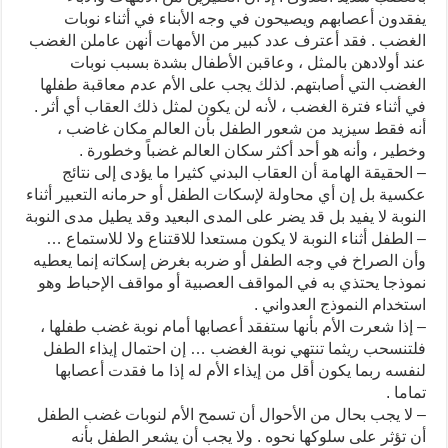
يفقدون أعصابهم ويصيحون في وجه الأبناء في أثناء نوبات
الغضب . فقد أعترف عدد كبير من الأمهات أنهن عاملن الغضب
عند أولادهن بالمثل ، وعاقبن الأطفال بشدة بسبب نوبات
الغضب التي أصابتهم. لذلك يجب على الأم عدم معاقبة طفلها
في أثناء فترة الغضب ، لأنه لن يكون لمثل ذلك العقاب أي أثر .
أنه فقط سيزيد من شعور الطفل بأن العالم مكان غاضب ،
وخطير ، وأنه هو أحد أكثر سكان العالم غضباً وخطورة .
– الحقيقة الهامة أن العقاب البدني كثيرا ما يؤدى إلى نتائج
عكسية بل إن أي محاولة لإسكات الطفل أو حرمانه التعبير أثناء
النوبة لا يفيد بل قد يضر على المدى البعيد وقد يطيل مدى النوبة
– الطفل أثناء النوبة لا يكون مستعدا للاقتناع ولا للاستماع …
وأن الصراخ في وجه الطفل أو ضربه بغرض إسكاته إنما يعطيه
نموذجا يحتذي به في المواقف العصبية أو مواقف الإحباط وهو
استخدام النموذج العدواني .
– إذا شعرت الأم بأنها ستفقد أعصابها أمام نوبة غضب طفلها ،
فلتنسحب ريثما تنتهي نوبة الغضب … إن احتمال إيذاء الطفل
لنفسه ربما يكون أقل من إيذاء الأم له إذا ما فقدت أعصابها
تماما .
– لا يجب بحال من الأحوال أن تسمح الأم لنوبات غضب الطفل
أن تؤثر على سلوكها نحوه . ولا يجب أن يشعر الطفل بأنه