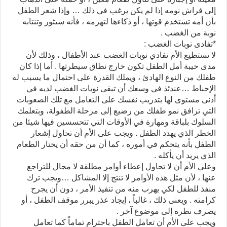
إلى فراش نومه إذا لم يكن يرغب في ذلك … وإذا شعر الطفل
بأن أمه تستخدم قوتها ، أو ذكاءها لتهزمه ، فأنه سيثور وتنتابه
نوبة من الغضب .
*تفادى نوبات الغضب :
لا تستطيع الأم تفادي نوبات الغضب عند الأطفال ، وذلك لأن
مدى خيبة أمل الطفل تكون خارج نطاق سيطرتها . أما إذا كان
طفلك من النوع الهادئ ، ويملك القدرة على احتمال ما يسبب له
الإحباط …عندئذ في وسعك أن تبقى نوبات الغضب لديه في
أدنى مستوى لها بتدريب نفسك على التعامل مع تلك الصعوبات
التي ترافق نمو طفلك من رضيع إلى مرحلة الطفولة، وبتعلمك
السلوك بلباقة ومهارة في الأوقات التي تتحسسين فيها شيئا من
الخطر الذي يهدد الطفل . ويجب على الأم أن تحاول إشعار
الطفل بأنه يتحكم في أموره ، كما أن من حقه أن يختار الطعام
الذي يريد أن يأكله .
وعلى الأم أن لا تحاول إعطاء أوامر مطلقة لا مجال للتراجع
عنها ، لأن مثل هذه الأوامر لا تنتج إلا المشاكل …ويجب ترك
منفذ للطفل لكي يهرب منه من تنفيذ الأمر ، دون أن يجرح
كرامته . ويعنى ذلك ، غالباً ، إيجاد عذر يبرر موقف الطفل ، أو
يصرف نظره إلى موضوع آخر .
ويجب على الأم أن تعامل الطفل باحترام تماماً كما تعامل