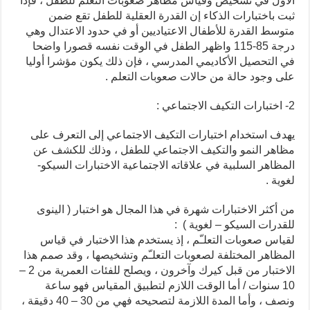
الأول في تشخيص وقياس مظاهر صعوبات التعلم للطفل ، فإذا
ثبت باختبارات الذكاء إن القدرة العقلية للطفل تقع ضمن
متوسط القدرة للأطفال الاعتياديين أو في حدود الاعتدال وهي
درجة 85-115 واظهر الطفل في الوقت نفسه قصورا واضحا
في التحصيل الأكاديمي المدرسي ، فإن ذلك يكون مؤشرا أوليا
على وجود حالة من حالات صعوبات التعلم .
2- اختبارات التكيف الاجتماعي :
يهدف استخدام اختبارات التكيف الاجتماعي إلى التعرف على
مظاهر النمو والتكيف الاجتماعي للطفل ، وذلك للكشف عن
المظاهر السلبية في علاقاته الاجتماعية الاختبارات السيكو-
لغوية .
من أكثر الاختبارات شهرة في هذا المجال هو اختبار ( الينوى
للقدرات السيكو – لغوية ) :
لقياس صعوبات التعلـّم ، إذ يستخدم هذا الاختبار في قياس
المظاهر المختلفة لصعوبات التعلـّم وتشخيصها ، وقد صمم هذا
الاختبار من قبل كيرك وآخرون ، ويصلح للفئات العمرية من 2 –
10 سنوات / أما الوقت اللازم لتطبيق المقياس فهو ساعة
ونصف ، وأما المدة اللازمة لتصحيحه فهي من 30 – 40 دقيقة ،