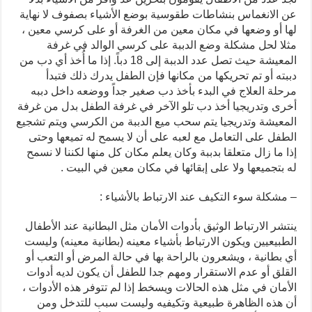
عن الانغماس بنشاطات طقوسية بوضع الأشياء بصفوف لا نهاية
لها أو وضعها في مكان معين من الغرفة أو على كرسي معين ،
مثلا لحل مشكلة وضع الدببة على كرسي الوالد في غرفة
المعيشة حيث تصل عدد الدببة إلى 18 دباً. إذا ما أُخذ أي دب من
دببته أو تم تحريكها من مكانها فإن الطفل يدرك ذلك فتبدأ
مرحلة العلاج في البدء بأخذ دب صغير جداً ووضعه داخل دببه
أخرى وتدريجيا أخذ دب تلو الآخر في غرفة الطفل بدل من غرفة
المعيشة وتدريجيا يتم سحب ميع الدببة من الكرسي ويتم تشجيع
الطفل على التعامل مع لعبه على أن لا يسمح له تميعها وحتى
إذا ما زال متعلقا بدببة وكان يعلم مكان كل منها لكننا لا نسمح
له بتجميعها ولا على إبقائها في مكان معين في البيت .
– مشكلة سوء التكيف عند الارتباط بالأشياء :
ينتشر الارتباط الوثيق بأدوات الأمان مثل البطانية عند الأطفال
الطبيعيين ويكون الارتباط بأشياء معينه (بطانية معينه) وليست
أي بطانية ، ويشعرون بالراحة بها في حالة المرض أو التعب أو
القلق أو عدم الاستقرار ومهم جدا للطفل أن يكون لديه أدوات
الأمان في مثل هذه الحالات ويسخط إذا لم تتوفر هذه الأدوات ،
أن هذه الظاهرة طبيعية وتكيفيه وليست سبب للتدخل ومن