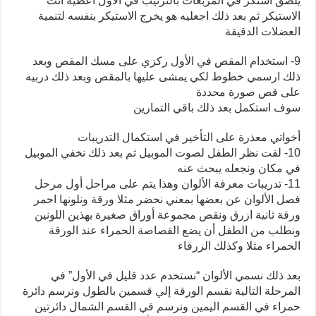
يلصق استكر في المربعات بالترتيب في الأول أعطيه أنت
الاستيكر ثم بعد ذلك اجعليه هو يخرج الاستيكر بنفسه لتنمية
العضلات الدقيقة
9- استخدام المقص في الأول ركزي على مسك المقص وبعد
ذلك ارسمي خطوط لكي يمشى عليها بالمقص وبعد ذلك دربيه
على قص صورة محددة
سوف استكمل بعد ذلك باقي التمارين
أخواتي معذرة على التأخير في استكمال التدريبات
10- لفت نظر الطفل لصوت الموبيل ثم بعد ذلك نخفي الموبيل
في مكان ونجعله يبحث عنه
11- تدريبات معرفة الألوان وهذا يتم على مراحل أول مرحل
فصل الألوان عن بعضها بمعني نحضر مثلا ورقة ونلونها احمر
ورقة ثانية ازرق ونقص مجموعة أوراق صغيرة بهذين اللونين
ونطلب من الطفل أن يضع القصاصة الحمراء عند الورقة
الحمراء مثلا وكذلك الزرقاء
بعد ذلك نسمي الألوان “نستخدم عدد قليل في الأول” في
المرحلة التالية نقسم الورقة إلي قسمين بالطول ونرسم دائرة
حمراء في القسم اليمين ونرسم في القسم الشمال دائرتين