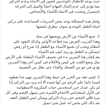
حيث يوجد للأطفال التوحديين قصور في الانتباه وعدم التركيز
مما يؤدي إلى عدم إكمال المهام أحياناً والميل إلى الحركة
باستمرار وتشتت في الانتباه للأشياء والأشخاص .
ولحل هذه المشكلة يوجد بعض التدريبات المساعدة على تركيز
انتباه الطفل التوحدي سوف نتطرق لبعضها
1- جمع الأشياء من الأرض ووضعها في سلة
وهذا التدريب الغرض منه إطاعة الأوامر وكذلك التعود على
النظام ويجب أن نجمع الأشياء مع الطفل إذا صرخ أو رفض
امسكي يد الطفل ودربيه كيف يلم الأشياء
بعد إتقان هذا التمرين بدء في تصنيف الأشياء الملقاة على الأرض
مثل وضع اللعب في كيس والأقلام في كيس آخر وهذا التمرين
يؤدي في جو من الضحك والغناء حتى نقلل من العصبية
2- لضم عقد من الخرز في خيط وهذا التمرين مهم جدا يعطوه
لسما دائما على الرغم من أنها تجيده ألا انه يزيد من التركيز إذا
لم يكن عندك خرز استخدمي حبات المكرونة الاسطوانية
في الأول استخدامي الأحجام الكبيرة حتى يسهل اللضم وفي كل
مرة قللي الحجم حتى يزداد التركيز ويمكن لبس الطفل العقد
بعد ذلك لكي يحس انه عمل شئ جميل