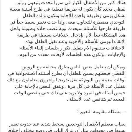
هناك كثير من الأطفال الكبار في سن التحدث يتبعون روتين
لفظي محدد كأن يكون له طريقة نمطية في طرح أسئلة معينة
بشكل يومي وطريقة واحدة للإجابة وتكون والدة الطفل
التوحدي مضطرة للتجاوب معه، وإذا حدث تغيير بسيط جداً في
طريقة طرحها للأسئلة سيحدث نوبة غضب حادة وطويلة ولحل
هذه المشكلة تبدأ الأم بإدخال اختلافات بسيطة في طريقة
الإلقاء اليومي للأسئلة والأجوبة وعند تقبل الطفل لهذه
الاختلافات ستقوم الأم بتقليل تكرار جلسات إلقاء الأسئلة
والإجابات ، وتكون هذه الجلسات لأوقات محدده من اليوم.
ويمكن أن يتعامل بعض الناس بطرق مختلفة مع الروتين
اللفظي فيعظهم يسمح للطفل أن يطرح أسئلته الاستحواذية في
أوقات معينة من اليوم ثم تقل تدريجيا وآخرون يتعاملون مع ذلك
بتقليل عدد الأسئلة في كل مرة ، ويتفق البعض بالإجابة على
خمس أسئلة في المرة ولا يزيد على ذلك حتى ينقضي الوقت
المحدد ثم يتناقص عدد الأسئلة .
– مشكلة مقاومة التغيير :
يصاب معظم الأطفال التوحديين بسخط شديد عند حدوث تغيير
بسيط في محيطهم مثل أن يترك الباب في وضع مختلف اختلافا