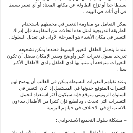
بسيطا جدا أو تزاح الطاولة عن مكانها المعتاد أو أي تغيير بسيط
في أي أثاث في البيت .
يمكن التعامل مع مقاومة التغيير في محيطهم باستخدام
الطريقة التدريجية لمثل هذه الحالات من المقاومة فإن إدراك
التغيير في مكان الأشياء هو المرحلة الأولى في تعديل السلوك .
عندما يتحمل الطفل التغيير البسيط فعندها يمكن تشجيعه
تدريجيا بقبول تغيرات اكبر وأوضح وبقدر الإمكان يفضل أن تكون
التغيرات متوقعه أو متنبأ بها لدى الطفل ولدى الأطفال الأكبر
سنا .
وعند تقبلهم التغيرات البسيطة يمكن في الغالب أن يوضح لهم
التغيرات المتوقع حدوثها في المستقبل إذا كان التغيير في
السلوك الروتيني متوقع فإنه سيكون أكثر استعداد لتحمل
التغييرات التي تحدث ، وبالطبع فإن كثيرا من الأطفال يبدءون
بالاستمتاع في الاختلاف في حياتهم اليومية .
– مشكلة سلوك التجميع الاستحواذي :
نجد عدد من الأطفال يقومون بتخزين عد وافر من الأشياء بدلا