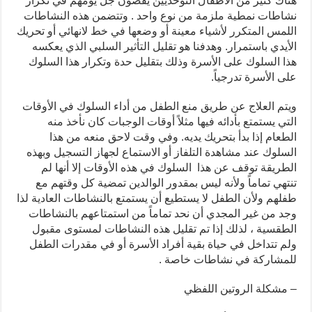
هناك كثير من الأطفال التوحديين يقضون جل يومهم في تكرار
نشاطات نمطية ملزمة من نوع واحد . وتتضمن هذه النشاطات
اللمس المتكرر لأشياء معينة أو وضعها في خط لانهائي أو تحريك
الأيدي باستمرار. وهدفنا هو تقليل التأثير السلبي الذي يعكسه
هذا السلوك على الأسرة وذلك بتقليل حدة وتكرار هذا السلوك
على الأسرة تدرجياً.
ويتم العلاج عن طريق منع الطفل من أداء السلوك في الأوقات
التي يستمتع بأدائه فيها مثلاً أوقات الوجبات كان نأخذ منه
الطعام إذا بدأ بتحريك يديه. وفي وقت لاحق منعه من هذا
السلوك عند مشاهدة التلفاز أو الاستماع لجهاز التسجيل وبهذه
الطريقة توقف عن هذا السلوك في هذه الأوقات إلا أنها لم
تنتهي تماماً ولأنه ليس بمقدور الوالدين تمضية كل وقتهم مع
طفلهم ولأن الطفل لا يستطيع أن يستمتع بالنشاطات العادية لذا
وجد من غير المجدي أن نحد تماماً من استمتاعهم بالنشاطات
الطقسية ، لذلك إذا تم تقليل هذه النشاطات لمستوى مقبول
ولم تتداخل في حياة بقية أفراد الأسرة أو في مقدرات الطفل
للمشاركة في نشاطات خاصة .
– مشكلة الروتين اللفظي