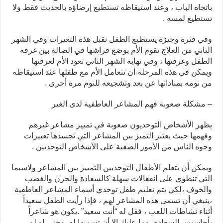
باتجاه الباب ، وعند استيقاظه تستطيع إرضاؤه بالحديث فقط ولا
تستطيع لمسه .
وفي فترة وجيزة يستطيع الطفل تقبل هذه التغيرات وفي الشهر
الثاني من العلاج تقوم الأم بوضع فراشها في الصالة بين غرفة
الطفل وغرفتها ، وفي نهاية الشهر الثاني تعود الأم لغرفتها
ويمكن في هذه المرحلة أن تتعامل الأم مع طفلها عند استيقاظه
من نومه بمناداتها عن بعد وتشجيعه للنوم مرة أخرى .
– مشكلة صعوبة فهم المشاعر العاطفية لدى الغير
يظهر الأشخاص التوحديون صعوبة في تمييز مشاعر غيرهم
وفهمها حيث يعتبر التميز بين المشاعر التي تجسدها تعبيرات
وجوه الناس من الأمور الصعبة على الأشخاص التوحديين .
ويمكن أن يتعلم الأطفال التوحديين التمييز بين المشاعر ولاسيما
التي تنطوي على انفعالات سهلة كالسعادة والحزن والغضب
والخوف ،لكي يتم تعليم طفل توحدي أسماء المشاعر العاطفية
،ينبغي أن تسمى هذه المشاعر لهم ، فإذا رأيت الطفل سعيداً
أثناء نشاطات اللعب ، فقل له “أنت سعيد” .يكون هو شاعراً
بأحاسيس السعادة ،وما عليك إلا أن تسميها له .وحتى لو لم