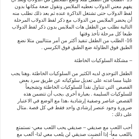
يفهم معني الدولاب نعطيه الملابس ونقول ضعة مكانها بدون
لفظ الدولاب حتى تشتغل الذاكرة عنده ثم بعد ذلك نطلب منه
أن يحضر الملابس من الدولاب مع ذكر لفظ الدولاب المرحلة
التالية نطلب من الطفل هات الملابس بدون ذكر لفظ الدولاب
طبعا كل مرحلة تأخذ وقتها
16- الطلب من الطفل تنفيذ أكثر من أمر متتاليين مثلا نضع
الطبق فوق الطاولة ضع الطبق فوق الكرسي .
– مشكلة السلوكيات الخاطئة
الطفل التوحدي لديه الكثير من السلوكيات الخاطئة .وهنا يجب
علينا مساعدته على تعديل سلوكياته عن طريق سرد بعض
القصص التي تتناول نقداً للسلوكيات الخاطئة وتشجيعاً
للسلوكيات السليمة . بعبارة أخرى ،يجب أن تتضمن هذه
القصص عناصر وصفية إرشادية ،هذا مع الوضع في الاعتبار
ضرورة وجود عنصر إرشادي واحد فقط في كل قصة .مثال
على ذلك :
أحب اللعب مع صديقي – صديقي يحب اللعب معي- نستمتع
باللعب معاً- إذا أغضبت صديقي لن يلعب معي لذا- ألعب مع