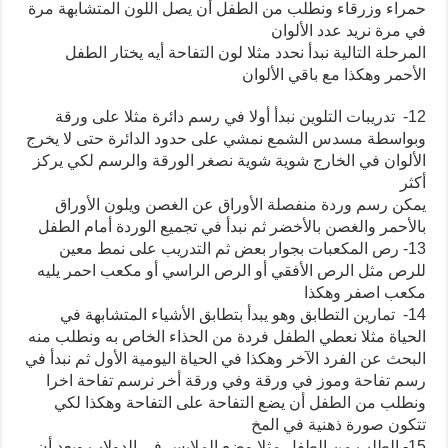
حمراء وزرقاء ونطلب من الطفل أن يصل اللون المتشابهة مرة
في مرة نريد عدد الألوان
المرحلة التالية نبدأ نحدد مثلا لون التفاحة أيه يختار الطفل
الأحمر وهكذا مع باقي الألوان
12- تدريبات التلوين نبدأ أولا في رسم دائرة مثلا على ورقة
وبواسطة مسدس الشمع نمشي على حدود الدائرة حتى لا يخرج
الألوان في الخارج شوية شوية نصغر الورقة والرسم لكي يركز
أكثر
يمكن رسم وردة منفصلة الأوراق عن الغصن ويلون الأوراق
بالأحمر والغصن بالأخضر ثم نبدأ في تجميع الوردة أمام الطفل
13- رص المكعبات بجوار بعض ثم التدريب على نمط معين
للرص مثل الرص الأفقي أو الرص الراسي أو مكعب احمر يليه
مكعب اصفر وهكذا
14- تمارين التطابق وهو يبدأ بتطابق الأشياء المتشابهة في
الحياة مثلا نعطي الطفل فردة من الحذاء الخاص به ونطلب منه
البحث عن الفرد الآخر وهكذا في الحياة اليومية الأول ثم نبدأ في
رسم تفاحة وموز في ورقة وفي ورقة أخر نرسم تفاحة اخرا
ونطلب من الطفل أن يضع التفاحة على التفاحة وهكذا لكي
تتكون صورة ذهنية في المخ
15- الطلب من الطفل مثلا وضع الملابس في الدولاب وبعد أن