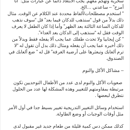
سخرية وتهكم معهم. يجب الابتعاد دائماً عن عبارات مثل: “أنا
أمزح” – ساعدني …الخ.
” استخدم مصطلحات/ألفاظ محددة عند الكلام عن الوقت. مثال
ذلك بدلاً من قول “سنذهب للدكان فيما بعد” قل “سوف نذهب
للدكان الساعة الثالثة بعد الظهر” وأما إذا كان الطفل لا يعرف
الوقت فقل له “سنذهب إلى الدكان بعد الغداء”.
” كن إيجابيا ولا تحدث طفلك عما يجب ألا يفعله فقط وبدلاً من
ذلك أخبره عما يجب أن يفعله ومثال ذلك بدل أن تقول له “لا
ترم ألعابك وتبعثرها على أرضية الغرفة” قل له ” ضع ألعابك في
الصندوق.
– مشاكل الأكل والنوم
صعوبات الأكل والنوم لدى عدد من الأطفال التوحديين تكون
مرتبطة بمقاومتهم للتغيير وهذه المشكلة لها عدد من الحلول
نتطرق لبعضها .
استخدام وسائل التغيير التدريجية تغيير بسيط جدا في أول الأمر
مثل أوقات الوجبات أو وضع الطاولة.
كذلك ممكن دس كمية قليلة من طعام جديد غير مقبول لدى