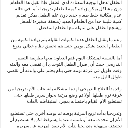
الطفل تدخل الوجبة المعتادة لدى الطفل فإذا تقبل هذا الطعام
دون مشاكل يمكن زيادة كمية الطعام تدريجيا ، أما في حالة
عدم إمكانية خلط طعام جديد دون علم الطفل يمكن تقديم
كمية قليلة جدا من الطعام الجديد (ملعقة صغيره) للطفل
ويشجع الطفل على تناوله مع الطعام المفضل .
وعندما يتقبل الطفل هذه الكميات القليلة يتم زيادة الكمية من
الطعام الجديد بشكل يومي حتى يتم تحقيق نظام غذائي منوع.
أما بالنسبة لمشكلة النوم فتم التعاون معها بطريقة التغيير
التدريجي حيث أن إصرار الطفل التوحدي أن تقضي معه والدته
وقت طويل في غرفة نومه حتى ينام يحتم على والدته أن تقضي
طوال الليل معه .
وقد بدأ العلاج التدريجي لهذه المشكلة بانسحاب الأم تدريجيا من
غرفة نوم طفلها: أولا تم وضع مرتبة بجوار سرير طفلها حتى
تستطيع الأم القيام باحتضانه بمجرد استيقاظه بالعادة.
وتدريجيا بدأت تزيح المرتبة بوصه ثم بوصه أخرى حتى تستطيع
الأم إن تتحدث معه أو تلمسه عندما يستيقظ لكن لا تستطيع أن
تحتضنه بسهولة وتدريجيا بدأت الأم تبعد المرتبة عن سريره