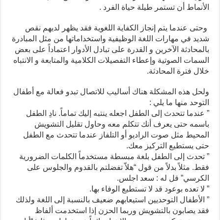
الأنماط أن تستمر طيلة حياة الفرد .
وحتى عندما يتم إنجاز الكفاية اللغوية فقد يظهر لديهم نقص
شديد في مهارات اللغة الوظيفية واستخداماتها من مثل المبادرة
بالمحادثة الآخرين و القدرة على تبادل الأدوار اعتماداً على بعض
السمات الصوتية وإعطاء التفصيلات الكلامية والمتابعة و الانتباه
خلال فترة المحادثة.
ولحل هذه المشكلة هناك أساليب للاتصال تبدو فعالة مع أطفال
التوحد منها ما يلي :
” عندما تتحدث إلى الطفل اجعله ينتبه إليك تماماً. نادِ الطفل
باسمه حتى يعرف أنك تتكلم معه وحاول تقليل التشويش
المحيط مثل صوت الراديو أو التلفاز عندما تتحدث مع الطفل
حتى يستطيع التركيز معك.
” تحدث إلى الطفل بلغة مبسطة مستخدماً الكلمات الضرورية
فقط. مثلاً بدلاً من قول “هلاّ تفضلتم بالقدوم والجلوس على
الكرسي” قل له : سعد اجلس.
” لا تعده بوعود قد لا تستطيع الوفاء بها.
” الأطفال التوحديين استيعابهم ضعيف بالنسبة إلى اللغة ولذلك
فقد يصابون بالتشويش وربما الحزن إذا استخدمت ألفاظ