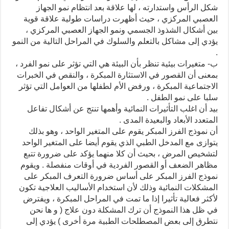
شكل الرأس واستدارته ، لها علاقة بعد انتظام نمو الجهاز
العصبي المركزي ، حيث أظهرت دراسات طولية علاقة قوية
بين أشكال الشذوذ الجسمي ونمو الجهاز العصبي المركزي ،
يؤدي إلى مشاكل بالتعلم والسلوك في المراحل التالية من النمو
.
ب- متغيرات بيئية تنظر بأن البيئة هي التي تؤثر على نمو الفرد ،
بمعنى أن القصور في الاستثارة المبكرة ، والنقص في الخبرات
الاجتماعية المبكرة ، ورفض الأم لطفلها من العوامل التي تؤثر
سلبا على نمو الطفل .
بيد أن اغلب التأثيرات النمائية وأهمها تنتج عن أشكال تفاعل
المتعدد الأبعاد والبعيدة المدى .
أن نموذج الفرز المبكر يقوم على المتغير الواحد ، وهو بذلك
يتوازى مع المدخل الطبي الذي يقوم أيضا على المتغير الواحد
لتشخيص المرض ، بحيث أن كلا منهما يؤكد على ضرورة تتبع
مظاهر الضعف أو القصور الفردية في أوقات منفصلة . ويقوم
نموذج الفرز المبكر على أساس ضرورة التعرف المبكر على
المشكلات النمائية وذلك لأن استخدام الأساليب العلاجية تكون
لأكثر فعالية تأثيرا إذا ما تمت في المراحل المبكرة ، ويفترض
في ظل هذا النموذج أن ترك المشكلة دون علاج ( و ها نحن
نتطرق إلى بعض المصطلحات الطبية مرة أخرى ) يؤدي إلى