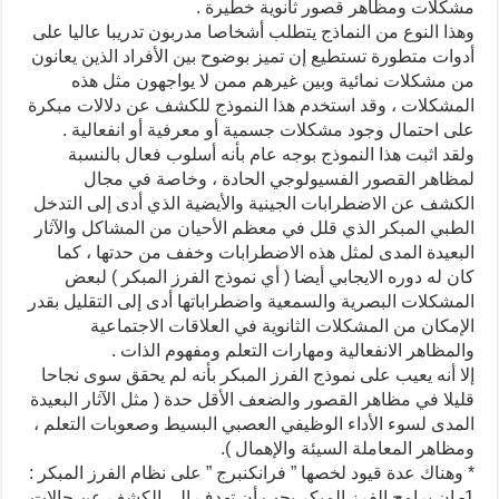
مشكلات ومظاهر قصور ثانوية خطيرة .
وهذا النوع من النماذج يتطلب أشخاصا مدربون تدريبا عاليا على
أدوات متطورة تستطيع إن تميز بوضوح بين الأفراد الذين يعانون
من مشكلات نمائية وبين غيرهم ممن لا يواجهون مثل هذه
المشكلات ، وقد استخدم هذا النموذج للكشف عن دلالات مبكرة
على احتمال وجود مشكلات جسمية أو معرفية أو انفعالية .
ولقد اثبت هذا النموذج بوجه عام بأنه أسلوب فعال بالنسبة
لمظاهر القصور الفسيولوجي الحادة ، وخاصة في مجال
الكشف عن الاضطرابات الجينية والأيضية الذي أدى إلى التدخل
الطبي المبكر الذي قلل في معظم الأحيان من المشاكل والآثار
البعيدة المدى لمثل هذه الاضطرابات وخفف من حدتها ، كما
كان له دوره الايجابي أيضا ( أي نموذج الفرز المبكر ) لبعض
المشكلات البصرية والسمعية واضطراباتها أدى إلى التقليل بقدر
الإمكان من المشكلات الثانوية في العلاقات الاجتماعية
والمظاهر الانفعالية ومهارات التعلم ومفهوم الذات .
إلا أنه يعيب على نموذج الفرز المبكر بأنه لم يحقق سوى نجاحا
قليلا في مظاهر القصور والضعف الأقل حدة ( مثل الآثار البعيدة
المدى لسوء الأداء الوظيفي العصبي البسيط وصعوبات التعلم ،
ومظاهر المعاملة السيئة والإهمال ).
* وهناك عدة قيود لخصها ” فرانكنبرج ” على نظام الفرز المبكر :
1- إن برامج الفرز المبكر يجب أن تهدف إلى الكشف عن حالات