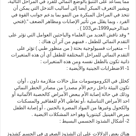
مما يساعد على التنبؤ بالوضع النمائي للفرد في المراحل التالية،
ويشير التعرف المبكر أيضا إلى أساليب التدخل التي يمكن أن
تتخذ في المراحل المبكرة من النمو بما يدعم جوانب القوة في
الفرد ، وبما يقلل من تأثير الإصابات ومظاهر الضعف “.(فتحي
عبدالرحيم1999،ص103 ) .
* وقد ناقش العديد من العلماء والباحثين العوامل التي تؤثر على
التقدم النمائي للطفل ، فمنهم من آثر أن هناك :
أ – متغيرات فسيولوجية بحتة ( من منظور طبي ) تؤثر على
التقدم النمائي للمراحل المختلفة للطفل أي أن هذه المتغيرات
ذاتية تكون بالطفل نفسه ومن هذه المتغيرات :
1- الاضطرابات الجينية والأيضية :
كخلل في الكروموسومات مثل حالات متلازمة داون ، أوان
تكون البيئة داخل رحم الأم مصدرا من مصادر الخطر النمائي
وذلك في حالة إصابة الأم ببعض الأمراض كالحصبة الألمانية أو
احد الأمراض التناسلية ،أو تعاطي الأم للعقاقير والمسكنات
والكحول وغيرها من المواد المضرة بالجنين ، أو إصابة الطفل
بمرض الفينيل كيتنوريا وهو احد المشكلات الايضية .
2- أشكال الشذوذ الجسمي البسيط :
هناك بعض الدلالات على إن الشذوذ الصغرى في الجسم كشذوذ