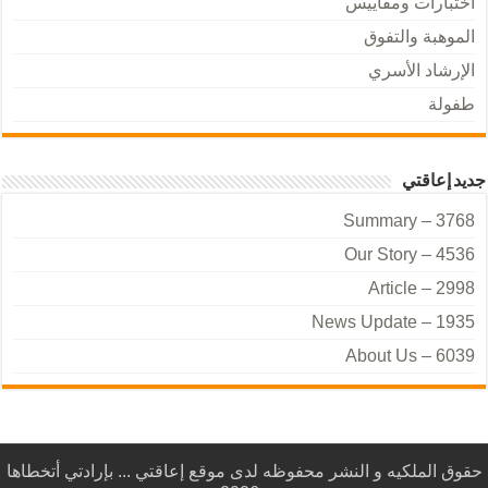
اختبارات ومقاييس
الموهبة والتفوق
الإرشاد الأسري
طفولة
جديد إعاقتي
Summary – 3768
Our Story – 4536
Article – 2998
News Update – 1935
About Us – 6039
حقوق الملكيه و النشر محفوظه لدى موقع إعاقتي ... بإرادتي أتخطاها