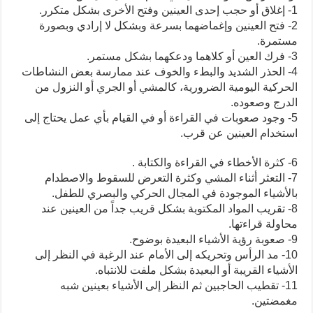
1- إغلاق أو حجب إحدى العينين وفتح الأخرى بشكل متكرر.
2- فتح العينين وإغماضهما بسرعة وبشكل لا إرادي وبصورة
مستمرة.
3- فرك العين أو كلاهما ودعكهما بشكل مستمر.
4- الحذر الشديد والبطء والخوف عند ممارسة بعض النشاطات
الحركية اليومية الضرورية، كالمشي أو الجري أو النزول من
الدرج وصعوده.
5- وجود صعوبات في القراءة أو في القيام بأي عمل يحتاج إلى
استخدام العينين عن قرب.
6- كثرة الأخطاء في القراءة والكتابة .
7- التعثر أثناء المشي وكثرة التعرض للسقوط والاصطدام
بالأشياء الموجودة في المجال الحركي والبصري للطفل.
8- تقريب المواد المكتوبة بشكل قريب جداً من العينين عند
محاولة قراءتها.
9- صعوبة رؤية الأشياء البعيدة بوضوح.
10- مد الرأس وتحريكه إلى الأمام عند الرغبة في النظر إلى
الأشياء القريبة أو البعيدة بشكل ملفت للانتباه.
11- تقطيب الحاجبين ثم النظر إلى الأشياء بعينين شبه
مغمضتين.