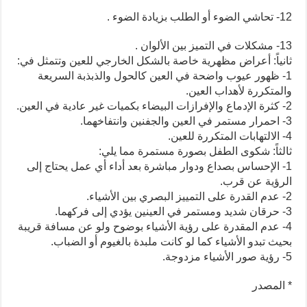
12- تحاشي الضوء أو الطلب بزيادة الضوء .
13- مشكلات في التميز بين الألوان .
ثانياً: أعراض مظهرية خاصة بالشكل الخارجي للعين وتتمثل في:
1- ظهور عيوب واضحة في العين كالحول والذبذبة السريعة
والمتكررة لأهداب العين.
2- كثرة الإدماع والإفرازات البيضاء بكميات غير عادية في العين.
3- احمرار مستمر في العين والجفنين وانتفاخهما.
4- الالتهابات المتكررة للعين.
ثالثاً: شكوى الطفل بصورة مستمرة مما يلي:
1- الإحساس بصداع ودوار مباشرة بعد أداء أي عمل يحتاج إلى
الرؤية عن قرب.
2- عدم القدرة على التمييز البصري بين الأشياء.
3- حرقان شديد ومستمر في العينين يؤدي إلى فركهما.
4- عدم المقدرة على رؤية الأشياء بوضوح ولو عن مسافة قريبة
بحيث تبدو الأشياء كما لو كانت ملبدة بالغيوم أو الضباب.
5- رؤية صور الأشياء مزدوجة.
* المصدر