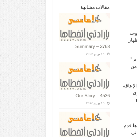
مقالات مشابهة
وحد
ظهار
Summary – 3768
15 يونيو,2026
م ”
 من
لإعاقة
وى
Our Story – 4536
15 يونيو,2026
ها قدم
نى