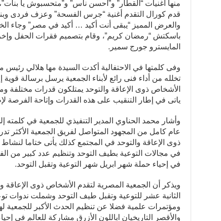
منها أغنيات “القطار” و”أحسن ناس” و”متحسبوش يا بنات”، 
قدم كورال التقدم أغنية “جرس الفسحة” وعزف فردى وبنت
والعرض المميز “يبقى أنت أكيد … أكيد في مصر” وجاء الخ
باسكتش “رمضان كريم”، وقام بتصميم فقرات الحفل وإخر
المايسترو جورج سمير.
وفى كلمتها في الاحتفالية أكدت السيدة مها هلالي رئيس م
تخلله من أداء فنى رائع لأبناء الجمعية يرسل برسالة قوية 
الأشخاص ذوى الإعاقة والتوحد يمتلكون قدرات مختلفة ومو
ياتى في إطار التنقيب على هذه القدرات وإتاحة الفرصة لإظه
وأشار محمد الحناوي المدير التنفيذي للجمعية في كلمته إل
عام كامل من المجهود المتواصل لفريق الجمعية الأكثر تدري
ذوى الإعاقة والتوحد في المجتمع كذلك يأتى ختاما لنشاط 
في مجالات التوعية بطيف التوحد وتنظيم عدد كبير من الف
في إحياء حملة شهر ابريل شهر التوعية وتقبل التوحد.
ويذكر أن الجمعية المصرية لتقدم الأشخاص ذوى الإعاقة و
الثانية عشر للتوعية وتقبل طيف التوحد وشملت ندوات توع
ومؤتمرات علمية فضلا عن تنظيم الحدث الأكبر للجمعية لهذ
والأقصر التاريخيان اباللون الأزرق مشاركة للعالم في إحياء