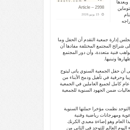
وبعدها
Article – 2998
وماين
تام
15 يونيو,2026
اجه
جلس إدارة جمعية التقدم أن الحفل وما
إلى شرائح المجتمع المختلفة مفادها أن
اهب فنية متعددة، وأن دور المجتمع
ارها وتبنيها.
ى أن حفل الجمعية السنوي ياتى ليتوج
با وحرفية في تأهيل ودمج الأبناء من
عام كامل لجميع العاملين في الجمعية
عاليات ضمن الجهود السنوية للجمعية
التوحد نظمت مؤخرا حملتها السنوية
وية ومهرجانات رياضية وفنية
ا العام وهو إضاءة معبدي الكرنك
 اليوم العالم للتوحد في الثانى من